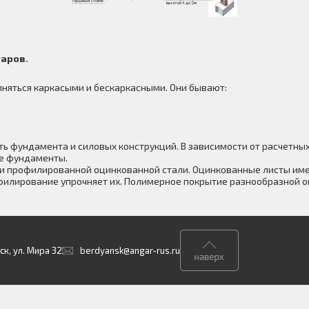
гаров.
лняться каркасыми и бескаркасными. Они бывают:
ь фундамента и силовых конструкций. В зависимости от расчетны
ие фундаменты.
ми профилированной оцинкованной стали. Оцинкованные листы им
офилирование упрочняет их. Полимерное покрытие разнообразной о
к, ул. Мира 32
berdyansk@angar-rus.ru