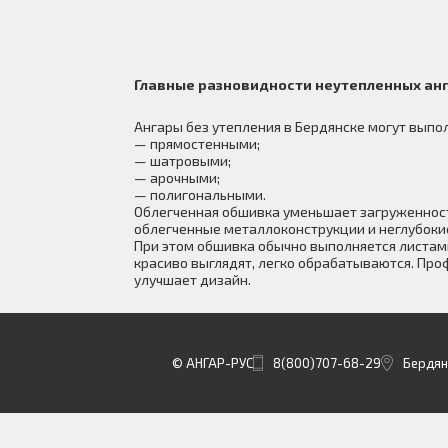
Главные разновидности неутепленных ан
Ангары без утепления в Бердянске могут выпо
— прямостенными;
— шатровыми;
— арочными;
— полигональными.
Облегченная обшивка уменьшает загруженност
облегченные металлоконструкции и неглубок
При этом обшивка обычно выполняется листа
красиво выглядят, легко обрабатываются. Пр
улучшает дизайн.
© АНГАР-РУС
8(800)707-68-29
Бердянс