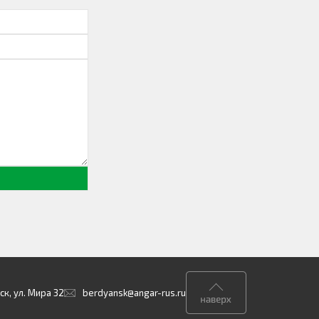
к, ул. Мира 32
berdyansk@angar-rus.ru