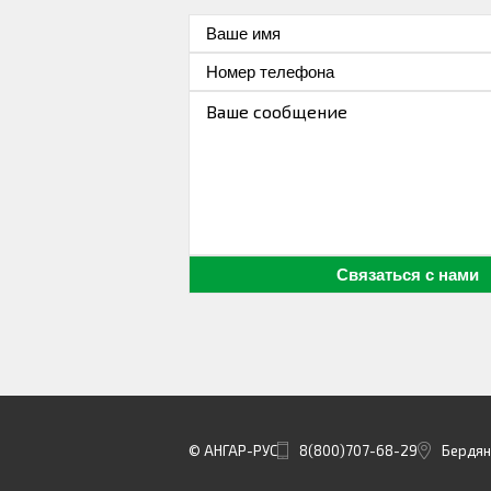
© АНГАР-РУС
8(800)707-68-29
Бердянс