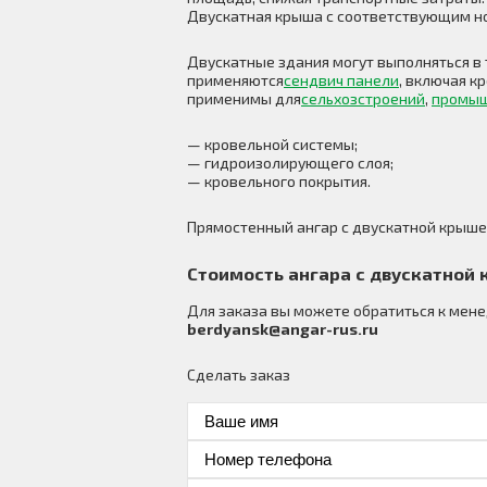
Двускатная крыша с соответствующим но
Двускатные здания могут выполняться в 
применяются
сендвич панели
, включая 
применимы для
сельхозстроений
,
промы
— кровельной системы;
— гидроизолирующего слоя;
— кровельного покрытия.
Прямостенный ангар с двускатной крыше
Стоимость ангара с двускатной
Для заказа вы можете обратиться к ме
berdyansk@angar-rus.ru
Сделать заказ