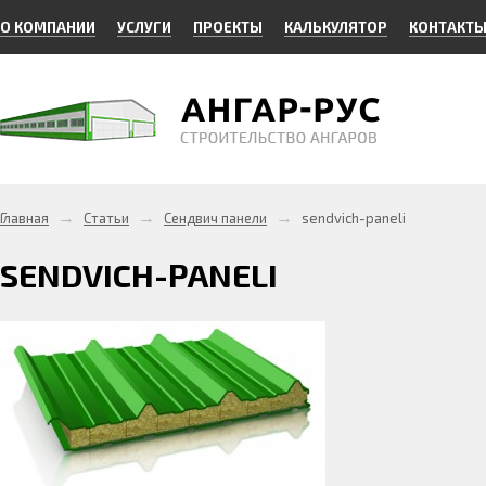
О КОМПАНИИ
УСЛУГИ
ПРОЕКТЫ
КАЛЬКУЛЯТОР
КОНТАКТ
→
→
→
Главная
Статьи
Сендвич панели
sendvich-paneli
SENDVICH-PANELI